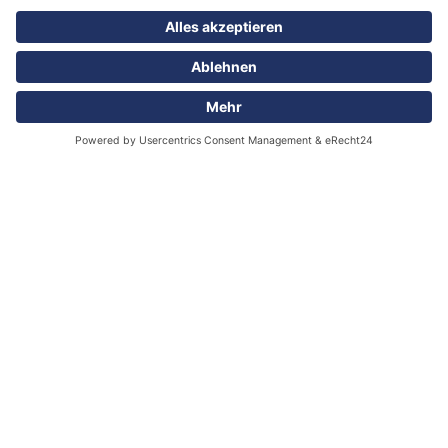
Tel.: 0381 / 60 90 7 350
Fax: 0381 / 60 90 7 36
torsten.krause
@schlie-hydraulik.de
Standort Hamburg
Buschwerder Winkel 2
21107 Hamburg
Tel.: 040 / 75 60 100