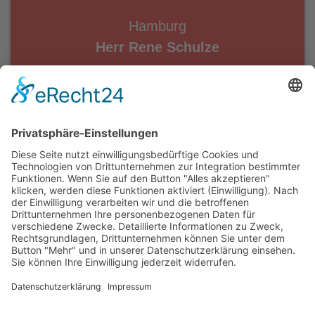
Hamburg
Herr Rene Schulze
Tel.: 040 / 75 60 10 33
rene.schulze
@schliehydraulik.de
Rostock
Herr Torsten Krause