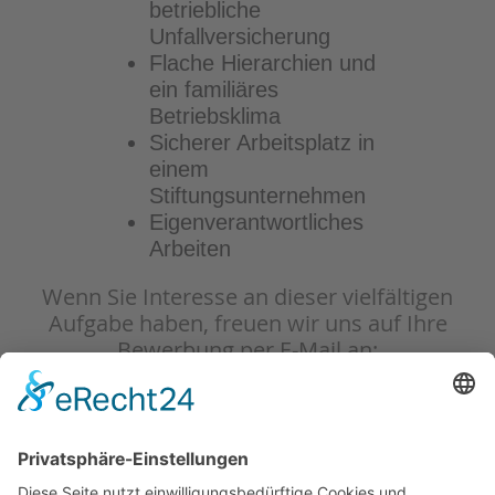
betriebliche
Unfallversicherung
Flache Hierarchien und
ein familiäres
Betriebsklima
Sicherer Arbeitsplatz in
einem
Stiftungsunternehmen
Eigenverantwortliches
Arbeiten
Wenn Sie Interesse an dieser vielfältigen
Aufgabe haben, freuen wir uns auf Ihre
Bewerbung per E-Mail an:
oder schriftlich an:
SCHLIE Hydraulik-Service GmbH
Herrn Steffen Hentze