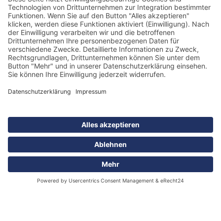
Am Liepengraben 7a
18147 Rostock
Standort Hamburg
Buschwerder Winkel 2
21107 Hamburg
Tel.: 040 / 75 60 100
(24 Stunden Rufbereitschaft)
Fax: 040 / 75 34 025
E-Mail:
info@schliehydraulik.de